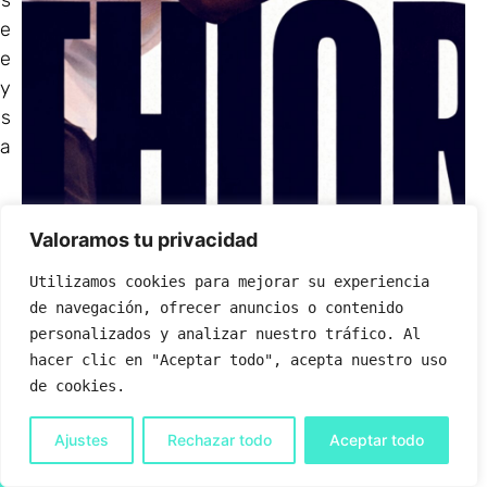
e
se
 y
as
la
se
Valoramos tu privacidad
de
ni
Utilizamos cookies para mejorar su experiencia 
de navegación, ofrecer anuncios o contenido 
personalizados y analizar nuestro tráfico. Al 
o
hacer clic en "Aceptar todo", acepta nuestro uso 
ta
de cookies.
Ajustes
Rechazar todo
Aceptar todo