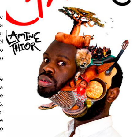
e
la
su
el
ño
o
ne
 a
ue
s,
or
ue
lo