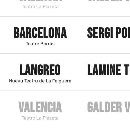
Teatro La Plazeta
BARCELONA
SERGI PO
Teatre Borràs
LANGREO
LAMINE T
Nuevu Teatru de La Felguera
VALENCIA
GALDER 
Teatro La Plazeta