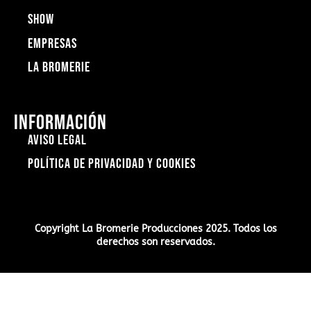
show
empresas
la bromerie
Valoramos tu privacidad
Información
Aviso Legal
Utilizamos cookies para mejorar su experiencia 
de navegación, ofrecer anuncios o contenido 
Política de Privacidad y Cookies
personalizados y analizar nuestro tráfico. Al 
hacer clic en "Aceptar todo", acepta nuestro uso 
de cookies.
Copyright La Bromerie Producciones 2025. Todos los
derechos son reservados.
Ajustes
Rechazar todo
Aceptar todo